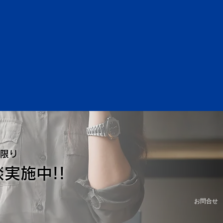
く
限り
実施中!!
お問合せ