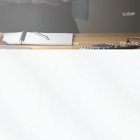
公式HP
TOPへ戻る
ト