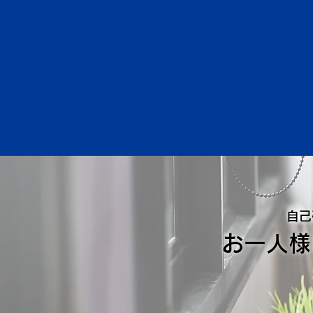
無料
自己
お一人様