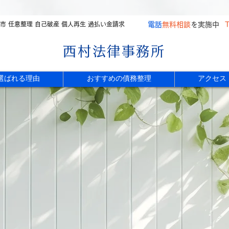
社市 任意整理 自己破産 個人再生 過払い金請求
電話
無料相談
を実施中
T
西村法律事務所
選ばれる理由
おすすめの債務整理
アクセス
​借金相談特設サイト
誰にも言えない…