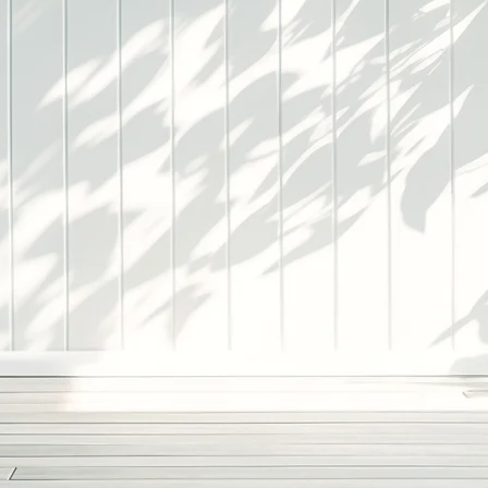
借金
お悩
の
山県内で債務整理一筋に25年 実績と強さを
西村法律事務所
当事務所にしかできない債務整理があります
TEL.
086-232-2285