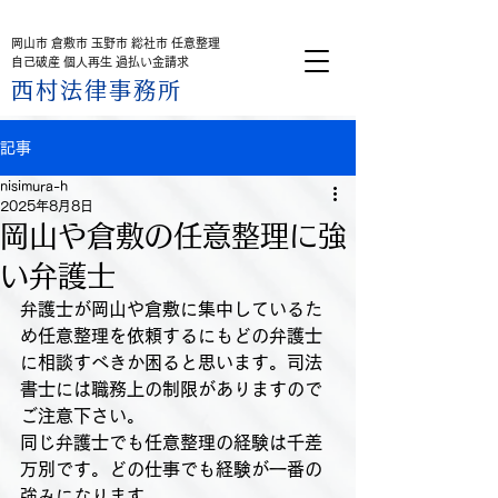
​借金相談特設サイト
岡山市 倉敷市 玉野市 総社市 任意整理
自己破産 個人再生 過払い金請求
西村法律事務所
記事
nisimura-h
2025年8月8日
岡山や倉敷の任意整理に強
い弁護士
弁護士が岡山や倉敷に集中しているた
め任意整理を依頼するにもどの弁護士
に相談すべきか困ると思います。司法
書士には職務上の制限がありますので
ご注意下さい。
同じ弁護士でも任意整理の経験は千差
万別です。どの仕事でも経験が一番の
強みになります。