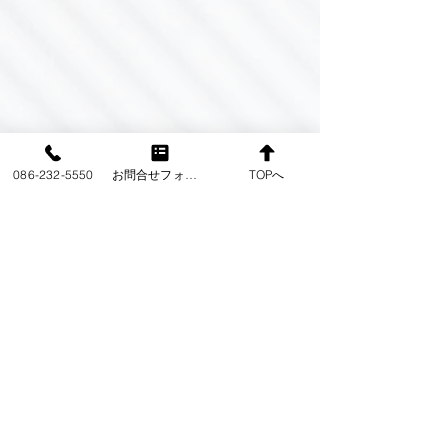
086-232-5550
お問合せフォーム
TOPへ
玉野、総社、津山、赤磐
玉野、総社、津
の自己破産
の任意整理
コメント
弁護士が岡山市内に集中して
弁護士が岡山市内
いるため玉野、総社、赤磐、
いるため玉野、総
津山、瀬戸内、笠岡、井原、
津山、瀬戸内、笠
コメントを追加…
高梁、新見などにお住まいの
高梁、新見などに
方は自己破産をどこの弁護士
方は任意整理をど
に依頼すべきか困ると思いま
に依頼すべきか困
西村法律事務所
す。 借金問題で自己破産を
す。 借金問題で
お考えの場合には岡山県内で
お考えの場合には